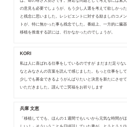
は、命の尊さ大切さです。身近な問題として考えるには素人
の意見も必要でしょうが、もう少し人選を考えて欲しかった
と残念に思いました。レシピエントに対する励ましのコメン
トが、特に無かった事も残念でした。番組上、一方的に臓器
移植を推進する訳には、行かなかったのでしょうが。
KORI
私は人に喜ばれる仕事をしているのですが まだまだ足りな
なとみなさんの言葉を読んで感じました。もっと仕事をして
少しでも募金できるようがんばりたいと決意を新たにさせて
いただきました。謹んでご冥福をお祈りします
兵庫 文恵
「移植してでも、ほんの１週間でもいいから元気な時間がほ
しい！」そういうことを日頃話していた妻が、とうとう１/1