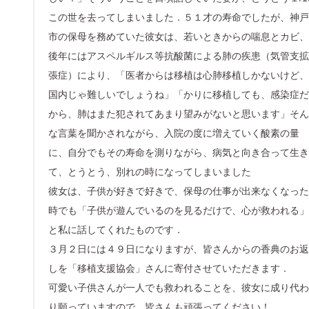
この世を去ってしまいました．５１才の寿命でしたが、神戸
市の保母を務めていた彼女は、若いときからの喘息とカビ、
後年にはアスペルギルス等抗酸菌による肺の疾患（気管支拡
張症）により、「医者からは移植は心肺移植しかないけど、
国内じゃ難しいでしょうね」「かりに移植しても、感染症だ
から、肺はまた犯されてあまり望みがないと思います」そん
な言葉を聞かされながら、入院の度に増えていく酸素の量
に、自分でもその寿命を測りながら、病気と向き合って生き
て、とうとう、別れの時になってしまいました
彼女は、子供が好きで好きで、保母の仕事が出来なくなった
時でも「子供が遊んでいるのを見るだけで、心が救われる」
と私に話してくれたものです．
３月２日には４９日になりますが、皆さんからの香典のお返
しを「移植支援協会」さんに寄付させていただきます．
可愛い子供さんが一人でも救われることを、彼女に成り代わ
り願っていますので、皆さんも頑張ってください！