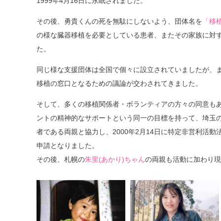
1999年4月16日に永眠されました。
その後、勇貴くんの死を無駄にしないよう、団体名を
「移
の様な臓器移植を必要としている患者、またその家族に対
た。
同じ様な支援団体は全国で個々に設立されていましたが、
移植の窓口となるための議論が交わされてきました。
そして、多くの移植関係者・ボランティアの方々の同意も
ントの精神的なサポートという同一の目標を持って、埼玉
者である両親と協力し、2000年2月14日に特定非営利活
申請となりました。
その後、札幌の
朱里(あかり)ちゃん
の両親も活動に加わり現