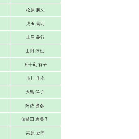
松原 勝久
児玉 義明
土屋 義行
山田 淳也
五十嵐 有子
市川 佳永
大島 洋子
阿佐 勝彦
俵積田 恵美子
高原 史郎