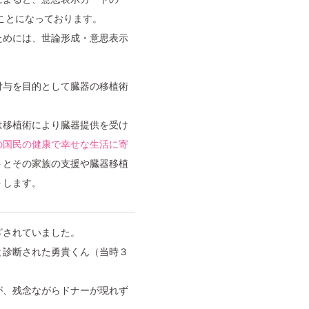
ることになっております。
ためには、世論形成・意思表示
付与を目的として臓器の移植術
。
は移植術により臓器提供を受け
の国民の健康で幸せな生活に寄
トとその家族の支援や臓器移植
トします。
ざされていました。
と診断された勇貴くん（当時３
が、残念ながらドナーが現れず