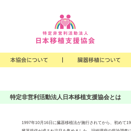
特定非営利活動法人日本移植支援協会とは
1997年10月16日に臓器移植法が施行されてから、初めて19
臓器提供が成され注目を集めました。旧総理府の世論調査