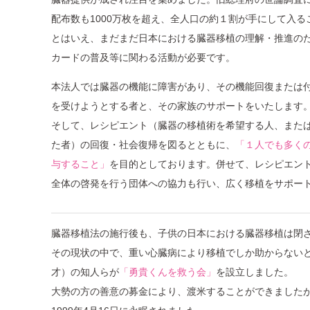
配布数も1000万枚を超え、全人口の約１割が手にして入
とはいえ、まだまだ日本における臓器移植の理解・推進の
カードの普及等に関わる活動が必要です。
本法人では臓器の機能に障害があり、その機能回復または
を受けようとする者と、その家族のサポートをいたします
そして、レシピエント（臓器の移植術を希望する人、また
た者）の回復・社会復帰を図るとともに、
「１人でも多く
与すること」
を目的としております。併せて、レシピエン
全体の啓発を行う団体への協力も行い、広く移植をサポー
臓器移植法の施行後も、子供の日本における臓器移植は閉
その現状の中で、重い心臓病により移植でしか助からない
才）の知人らが
「勇貴くんを救う会」
を設立しました。
大勢の方の善意の募金により、渡米することができました