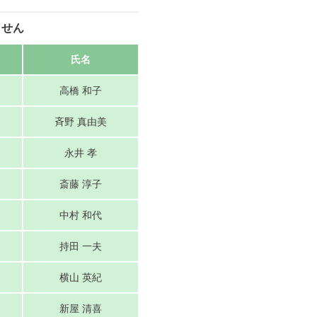
せん
氏名
高橋 和子
斉野 真由美
永井 孝
斎藤 淳子
中村 和代
持田 一夫
横山 英紀
新屋 清喜