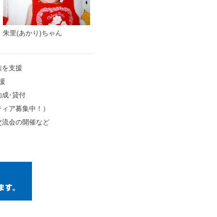
朱里(あかり)ちゃん
族を支援
援
成･貸付
ティア募集中！）
交流会の開催など